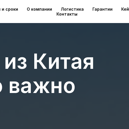
 и сроки
О компании
Логистика
Гарантии
Ке
Контакты
 из Китая
о важно