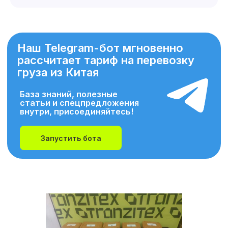
Наш Telegram-бот мгновенно
рассчитает тариф на перевозку
груза из Китая
База знаний, полезные
статьи и спецпредложения
внутри, присоединяйтесь!
Запустить бота