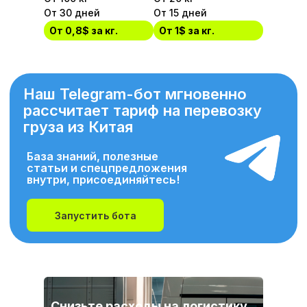
От 30 дней
От 15 дней
От 0,8$ за кг.
От 1$ за кг.
Наш Telegram-бот мгновенно
рассчитает тариф на перевозку
груза из Китая
База знаний, полезные
статьи и спецпредложения
внутри, присоединяйтесь!
Запустить бота
Снизьте расходы на логистику