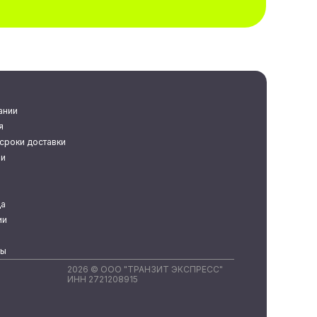
ании
я
сроки доставки
ии
а
ии
ты
2026 © ООО "ТРАНЗИТ ЭКСПРЕСС"
ИНН 2721208915