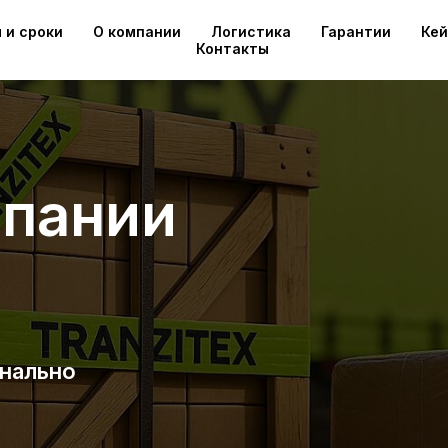
 и сроки
О компании
Логистика
Гарантии
Ке
Контакты
мпании
нально