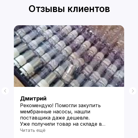
Отзывы клиентов
Дмитрий
Рекомендую! Помогли закупить
мембранные насосы, нашли
поставщика даже дешевле.
Уже получили товар на складе в
Китае и прислали фото по моей
Читать ещё
просьбе. Пока все устраивает