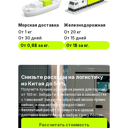
Морская доставка
Железнодорожная
От 1 кг
От 20 кг
От 30 дней
От 15 дней
От 0,8$ за кг.
От 1$ за кг.
Снизьте расходы на логистику
из Китая до 50%
Получите лучшие условия на рынке для партий
от 100 кг. Забудьте о переплатах и сложностях
с таможней! Закажите обратный звонок прямо
сейчас, и наш эксперт предоставит
бесплатный расчет стоимости и сроков
доставки вашего груза в любую точку России.
Рассчитать стоимость