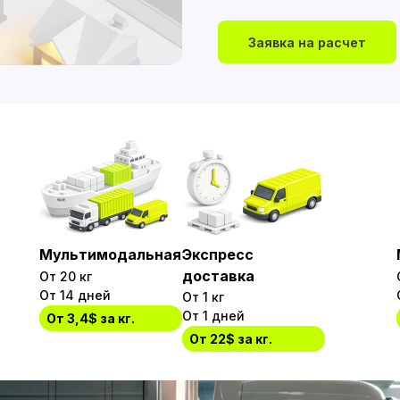
Заявка на расчет
Мультимодальная
Экспресс
доставка
От 20 кг
От 14 дней
От 1 кг
От 1 дней
От 3,4$ за кг.
От 22$ за кг.