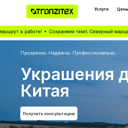
Услуги
Цены
т в работе!
Сохраняем темп. Северный маршрут в р
Прозрачно. Надёжно. Профессионально.
Украшения д
Китая
Получить консультацию