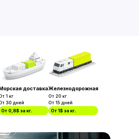
Морская доставка
Железнодорожная
От 1 кг
От 20 кг
От 30 дней
От 15 дней
От 0,8$ за кг.
От 1$ за кг.