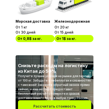
Морская доставка
Железнодорожная
От 1 кг
От 20 кг
От 30 дней
От 15 дней
От 0,8$ за кг.
От 1$ за кг.
Снизьте расходы на логистику
из Китая до 50%
Получите лучшие условия на рынке для партий
от 100 кг. Забудьте о переплатах и сложностях
с таможней! Закажите обратный звонок прямо
сейчас, и наш эксперт предоставит
бесплатный расчет стоимости и сроков
доставки вашего груза в любую точку России.
Рассчитать стоимость