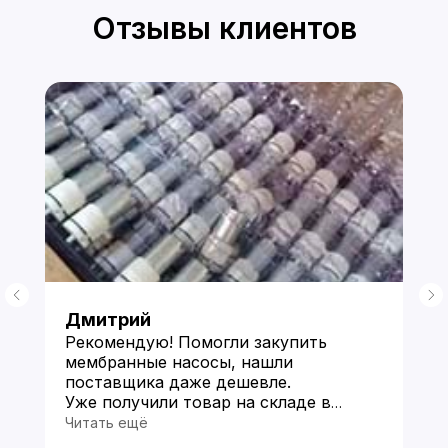
Отзывы клиентов
Дмитрий
Рекомендую! Помогли закупить
мембранные насосы, нашли
поставщика даже дешевле.
Уже получили товар на складе в
Китае и прислали фото по моей
Читать ещё
просьбе. Пока все устраивает