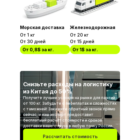
Морская доставка
Железнодорожная
От 1 кг
От 20 кг
От 30 дней
От 15 дней
От 0,8$ за кг.
От 1$ за кг.
Снизьте расходы на логистику
из Китая до 50%
Получите лучшие условия на рынке для партий
от 100 кг. Забудьте о переплатах и сложностях
с таможней! Закажите обратный звонок прямо
сейчас, и наш эксперт предоставит
бесплатный расчет стоимости и сроков
доставки вашего груза в любую точку России.
Рассчитать стоимость