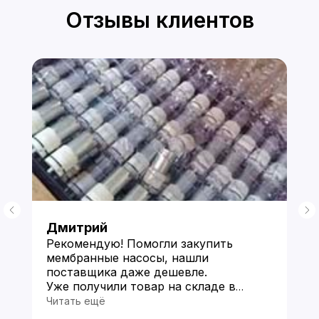
Отзывы клиентов
Дмитрий
Рекомендую! Помогли закупить
мембранные насосы, нашли
поставщика даже дешевле.
Уже получили товар на складе в
Китае и прислали фото по моей
Читать ещё
просьбе. Пока все устраивает