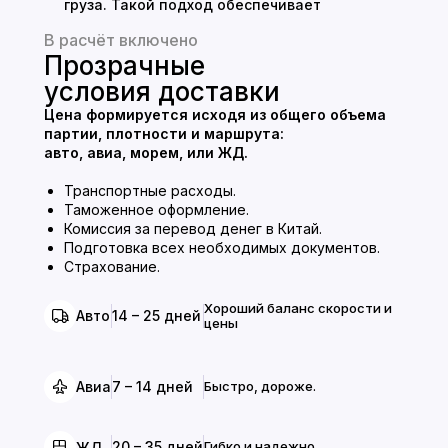
груза. Такой подход обеспечивает
безопасные, прозрачные и удобные
В расчёт включено
закупки товаров из Китая для вашего
Прозрачные
бизнеса.
условия доставки
Цена формируется исходя из общего объема
партии, плотности и маршрута:
авто, авиа, морем, или ЖД.
Транспортные расходы.
Таможенное оформление.
Комиссия за перевод денег в Китай.
Подготовка всех необходимых документов.
Страхование.
Хороший баланс скорости и
14 – 25 дней
Авто
цены
7 – 14 дней
Быстро, дороже.
Авиа
20 – 35 дней
Гибко и надежно.
ЖД