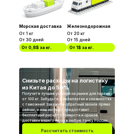
Морская доставка
Железнодорожная
От 1 кг
От 20 кг
От 30 дней
От 15 дней
От 0,8$ за кг.
От 1$ за кг.
Снизьте расходы на логистику
из Китая до 50%
Получите лучшие условия на рынке для партий
от 100 кг. Забудьте о переплатах и сложностях
с таможней! Закажите обратный звонок прямо
сейчас, и наш эксперт предоставит
бесплатный расчет стоимости и сроков
доставки вашего груза в любую точку России.
Рассчитать стоимость