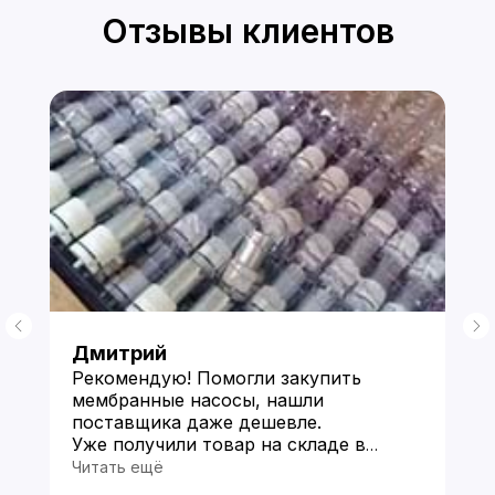
Отзывы клиентов
Дмитрий
Рекомендую! Помогли закупить
мембранные насосы, нашли
поставщика даже дешевле.
Уже получили товар на складе в
Китае и прислали фото по моей
Читать ещё
просьбе. Пока все устраивает