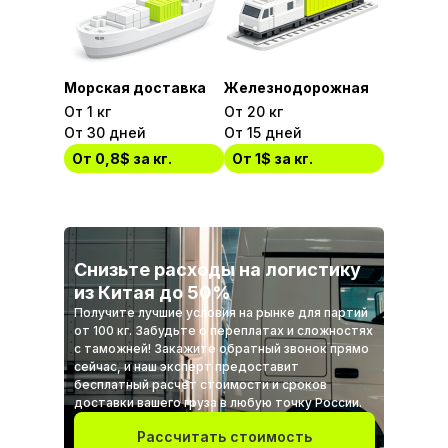
Морская доставка
Железнодорожная
От 1 кг
От 20 кг
От 30 дней
От 15 дней
От 0,8$ за кг.
От 1$ за кг.
Снизьте расходы на логистику
из Китая до 50%
Получите лучшие условия на рынке для партий
от 100 кг. Забудьте о переплатах и сложностях
с таможней! Закажите обратный звонок прямо
сейчас, и наш эксперт предоставит
бесплатный расчет стоимости и сроков
доставки вашего груза в любую точку России.
Рассчитать стоимость