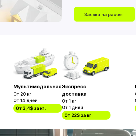
Заявка на расчет
Мультимодальная
Экспресс
доставка
От 20 кг
От 14 дней
От 1 кг
От 1 дней
От 3,4$ за кг.
От 22$ за кг.