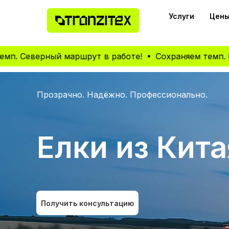
Услуги
Цены
верный маршрут в работе!
Сохраняем темп. Северн
Прозрачно. Надёжно. Профессионально.
Елки из Кита
Получить консультацию