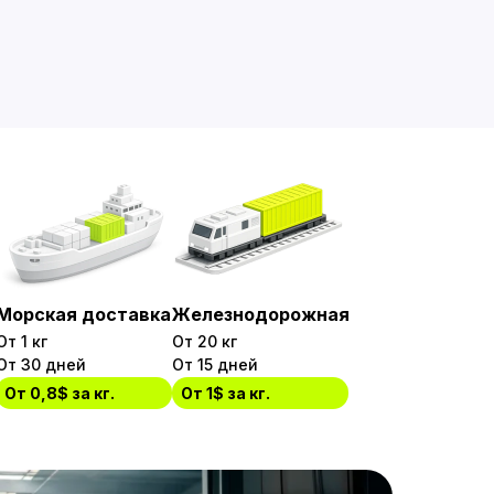
Морская доставка
Железнодорожная
От 1 кг
От 20 кг
От 30 дней
От 15 дней
От 0,8$ за кг.
От 1$ за кг.