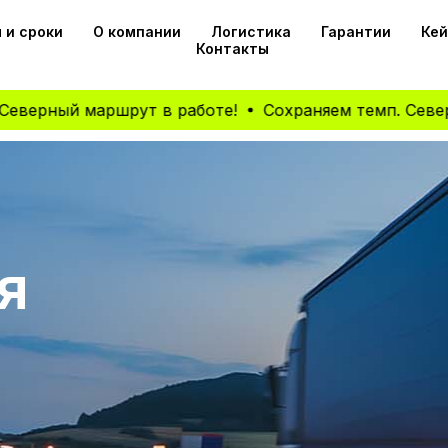
 и сроки
О компании
Логистика
Гарантии
Ке
Контакты
ый маршрут в работе!
Сохраняем темп. Северный ма
я