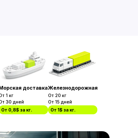
Морская доставка
Железнодорожная
От 1 кг
От 20 кг
От 30 дней
От 15 дней
От 0,8$ за кг.
От 1$ за кг.