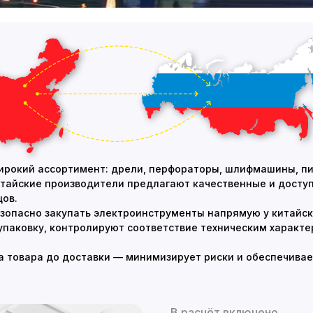
ирокий ассортимент: дрели, перфораторы, шлифмашины, п
итайские производители предлагают качественные и досту
цов.
опасно закупать электроинструменты напрямую у китайск
упаковку, контролируют соответствие техническим характ
па товара до доставки — минимизирует риски и обеспечив
В расчёт включено