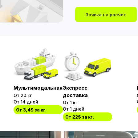
Заявка на расчет
Мультимодальная
Экспресс
доставка
От 20 кг
От 14 дней
От 1 кг
От 1 дней
От 3,4$ за кг.
От 22$ за кг.