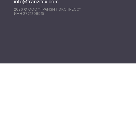
info@tranzitex.com
2026 © ООО "ТРАНЗИТ ЭКСПРЕСС"
ИНН 2721208915